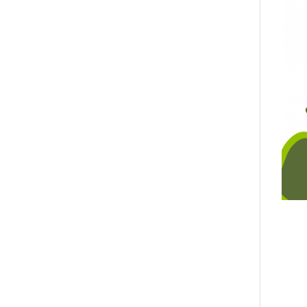
Atel
13 Avr