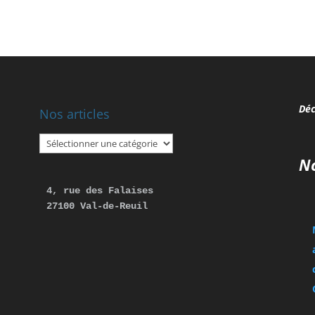
Déc
Nos articles
Nos
articles
No
4, rue des Falaises 

27100 Val-de-Reuil