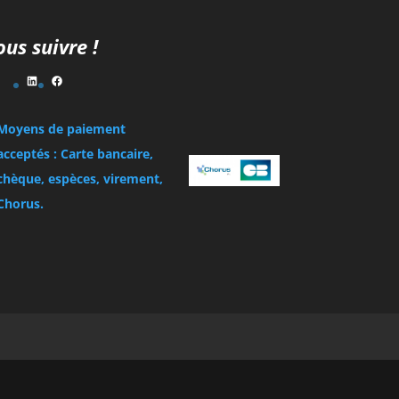
us suivre !
LinkedIn
Facebook
Moyens de paiement
acceptés : Carte bancaire,
chèque, espèces, virement,
Chorus.