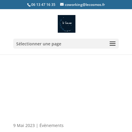
06 13 47 16 35
coworking@lecosmos.fr
Sélectionner une page
Journée Cocooning le
samedi 3 juin 2023 de 10h à
18h
9 Mai 2023
|
Évènements